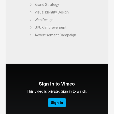
Brand Strategy
Visual Identity Design
Web Design
UI/UX Improvement
Advertisement Campaign