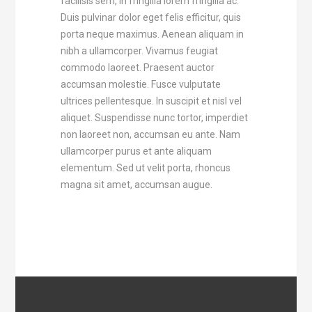
facilisis sem, in fringilla lorem fringilla ac.
Duis pulvinar dolor eget felis efficitur, quis
porta neque maximus. Aenean aliquam in
nibh a ullamcorper. Vivamus feugiat
commodo laoreet. Praesent auctor
accumsan molestie. Fusce vulputate
ultrices pellentesque. In suscipit et nisl vel
aliquet. Suspendisse nunc tortor, imperdiet
non laoreet non, accumsan eu ante. Nam
ullamcorper purus et ante aliquam
elementum. Sed ut velit porta, rhoncus
magna sit amet, accumsan augue.